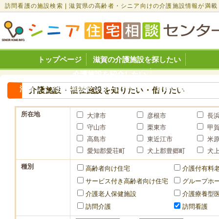
訪問看護の施設検索 | 滋賀県の高齢者・シニア向けの介護施設情報が満載
トップページ
滋賀の介護施設を探したい
介護施設を紹介したい
滋賀シニア住宅相談センターについて
お問い合わせ
介護施設・福祉施設を知りたい・借りたい
所在地
大津市
彦根市
長
守山市
栗東市
甲
高島市
東近江市
米
愛知郡愛荘町
犬上郡豊郷町
犬
種別
高齢者向け住宅
介護付有料
サービス付き高齢者向け住宅
グループホ
介護老人保健施設
介護療養型
訪問介護
訪問看護