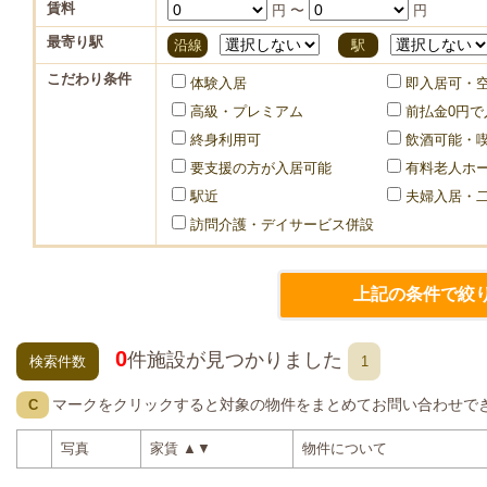
賃料
円 〜
円
最寄り駅
沿線
駅
こだわり条件
体験入居
即入居可・
高級・プレミアム
前払金0円で
終身利用可
飲酒可能・
要支援の方が入居可能
有料老人ホ
駅近
夫婦入居・
訪問介護・デイサービス併設
0
件施設が見つかりました
検索件数
1
マークをクリックすると対象の物件をまとめてお問い合わせで
C
写真
家賃
▲
▼
物件について