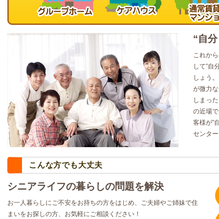
“自
これから
して“自
しょう。
が微力な
しまった
の近場で
客様が“
センター
こんな方でも大丈夫
シニアライフの暮らしの問題を解決
お一人暮らしにご不安をお持ちの方をはじめ、ご夫婦やご姉妹で住
まいをお探しの方、お気軽にご相談ください！