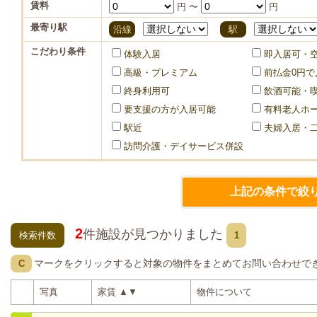
賃料
円 〜
円
最寄り駅
沿線
駅
こだわり条件
体験入居
即入居可・
高級・プレミアム
前払金0円で
終身利用可
飲酒可能・
要支援の方が入居可能
有料老人ホ
駅近
夫婦入居・
訪問介護・デイサービス併設
2
件施設が見つかりました
検索件数
1
マークをクリックすると対象の物件をまとめてお問い合わせで
C
写真
家賃
▲
▼
物件について