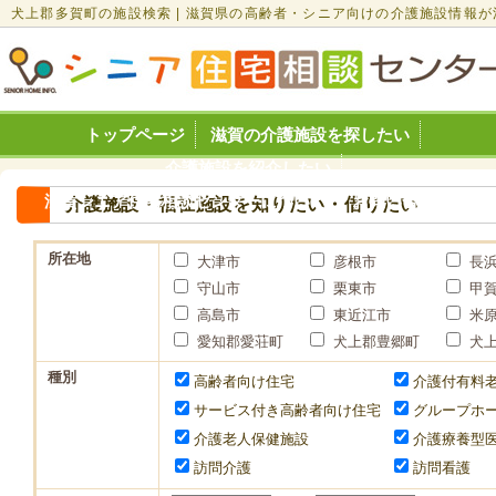
犬上郡多賀町の施設検索 | 滋賀県の高齢者・シニア向けの介護施設情報が
トップページ
滋賀の介護施設を探したい
介護施設を紹介したい
滋賀シニア住宅相談センターについて
お問い合わせ
介護施設・福祉施設を知りたい・借りたい
所在地
大津市
彦根市
長
守山市
栗東市
甲
高島市
東近江市
米
愛知郡愛荘町
犬上郡豊郷町
犬
種別
高齢者向け住宅
介護付有料
サービス付き高齢者向け住宅
グループホ
介護老人保健施設
介護療養型
訪問介護
訪問看護