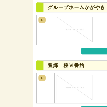
グループホームかがやき
C
豊郷 桜Ⅵ番館
C