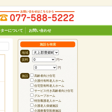
ンターについて
お問い合わせ
施設を検索
地域
賃料
円〜
円
施設
高齢者向け住宅
介護付有料老人ホーム
住宅型有料老人ホーム
サービス付き高齢者向け住宅
グループホーム
特別養護老人ホーム
介護老人保健施設
介護療養型医療施設