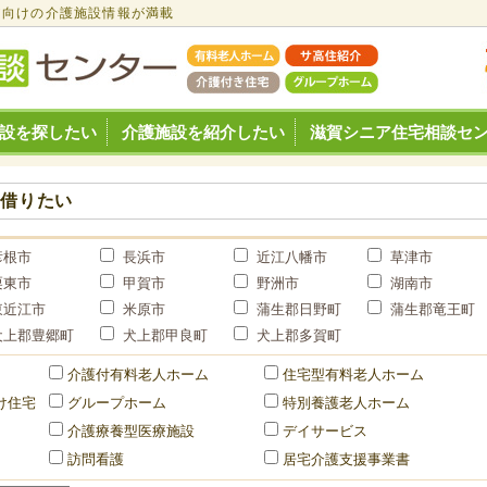
ア向けの介護施設情報が満載
設を探したい
介護施設を紹介したい
滋賀シニア住宅相談セ
・借りたい
彦根市
長浜市
近江八幡市
草津市
栗東市
甲賀市
野洲市
湖南市
東近江市
米原市
蒲生郡日野町
蒲生郡竜王町
犬上郡豊郷町
犬上郡甲良町
犬上郡多賀町
介護付有料老人ホーム
住宅型有料老人ホーム
け住宅
グループホーム
特別養護老人ホーム
介護療養型医療施設
デイサービス
訪問看護
居宅介護支援事業書