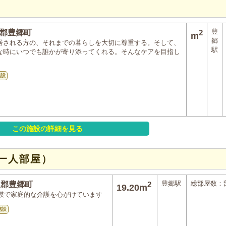
豊
郡豊郷町
2
m
郷
居される方の、それまでの暮らしを大切に尊重する。そして、
駅
な時にいつでも誰かが寄り添ってくれる。そんなケアを目指し
。
施設
この施設の詳細を見る
一人部屋）
豊郷駅
総部屋数：
上郡豊郷町
2
19.20m
模で家庭的な介護を心がけています
施設