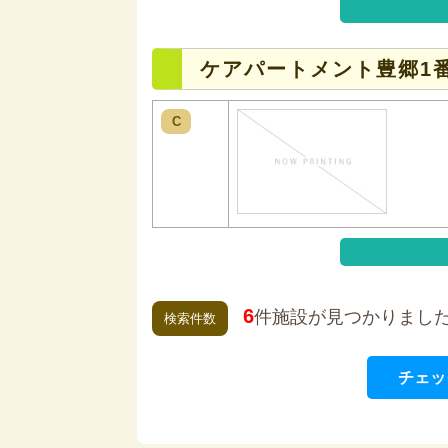
ケアパートメント豊郷1
C
6
件施設が見つかりまし
検索件数
チェッ