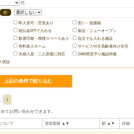
円
駅
即入居可・空室あり
安い・低価格
前払金0円で入れる
新設・ニューオープン
飲酒可能・喫煙スペースあり
自立でも入れる施設
有料老人ホーム
サービス付き高齢者向け住宅
夫婦入居・二人部屋に対応
24時間見守り施設特集
ス併設
た
1
とめてお問い合わせできます。
について
居室面積
▲
▼
駅
▲
▼
詳細