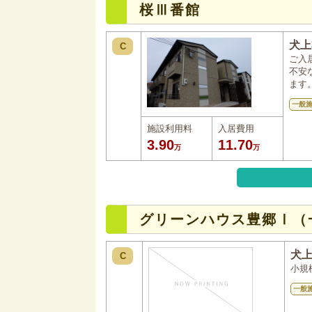
桜Ⅲ番館
犬上
C
ご入
不安
ます
一般
施設利用料
入居費用
3.90
11.70
万
万
グリーンハウス豊郷Ⅰ（
犬
C
小規
一般