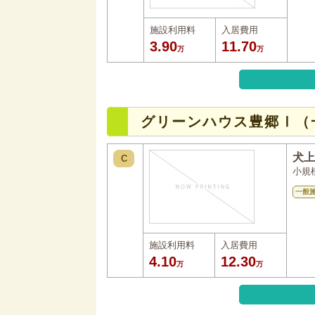
施設利用料
入居費用
3.90
11.70
万
万
グリーンハウス豊郷Ⅰ（
犬上
C
小規
一般
施設利用料
入居費用
4.10
12.30
万
万