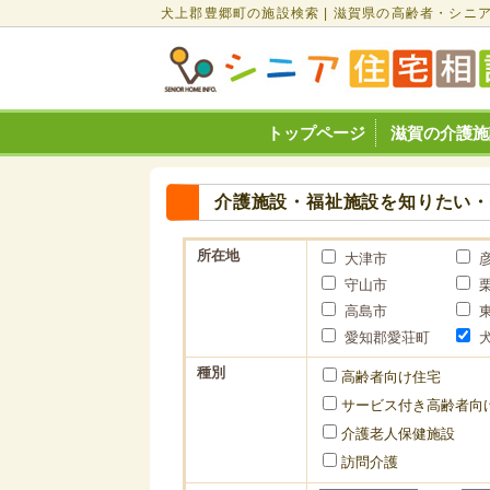
犬上郡豊郷町の施設検索 | 滋賀県の高齢者・シニ
トップページ
滋賀の介護施
介護施設・福祉施設を知りたい
所在地
大津市
守山市
高島市
愛知郡愛荘町
種別
高齢者向け住宅
サービス付き高齢者向
介護老人保健施設
訪問介護