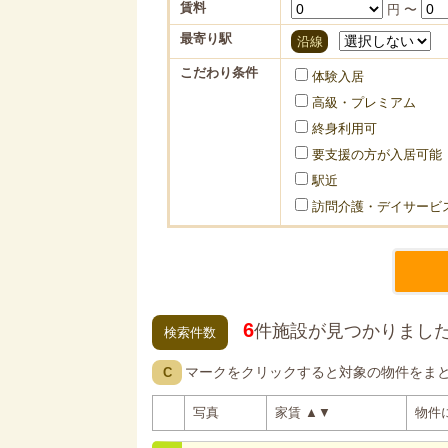
賃料
円 〜
最寄り駅
沿線
こだわり条件
体験入居
高級・プレミアム
終身利用可
要支援の方が入居可能
駅近
訪問介護・デイサービ
6
件施設が見つかりまし
検索件数
マークをクリックすると対象の物件をま
C
写真
家賃
▲
▼
物件