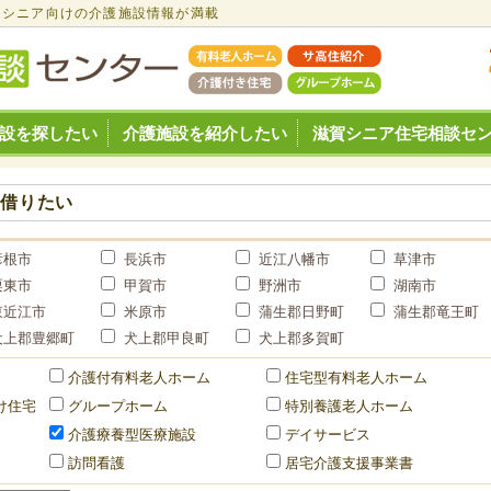
・シニア向けの介護施設情報が満載
設を探したい
介護施設を紹介したい
滋賀シニア住宅相談セ
・借りたい
彦根市
長浜市
近江八幡市
草津市
栗東市
甲賀市
野洲市
湖南市
東近江市
米原市
蒲生郡日野町
蒲生郡竜王町
犬上郡豊郷町
犬上郡甲良町
犬上郡多賀町
介護付有料老人ホーム
住宅型有料老人ホーム
け住宅
グループホーム
特別養護老人ホーム
介護療養型医療施設
デイサービス
訪問看護
居宅介護支援事業書