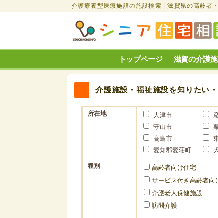
介護療養型医療施設の施設検索 | 滋賀県の高齢者
トップページ
滋賀の介護施
介護施設・福祉施設を知りたい
所在地
大津市
守山市
高島市
愛知郡愛荘町
種別
高齢者向け住宅
サービス付き高齢者向
介護老人保健施設
訪問介護