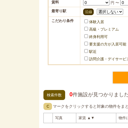
賃料
円 〜
最寄り駅
沿線
こだわり条件
体験入居
高級・プレミアム
終身利用可
要支援の方が入居可能
駅近
訪問介護・デイサービ
0
件施設が見つかりまし
検索件数
マークをクリックすると対象の物件をま
C
写真
家賃
▲
▼
物件