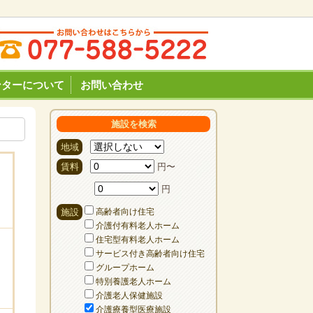
ンターについて
お問い合わせ
施設を検索
地域
賃料
円〜
円
施設
高齢者向け住宅
介護付有料老人ホーム
住宅型有料老人ホーム
サービス付き高齢者向け住宅
グループホーム
特別養護老人ホーム
介護老人保健施設
介護療養型医療施設