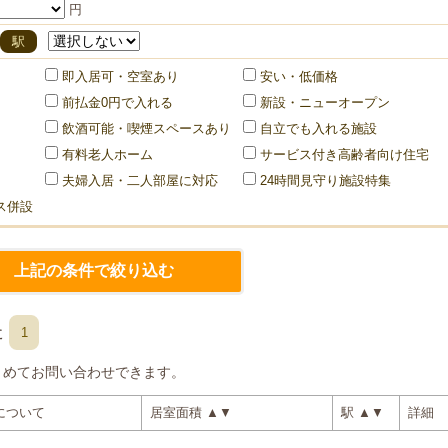
円
駅
即入居可・空室あり
安い・低価格
前払金0円で入れる
新設・ニューオープン
飲酒可能・喫煙スペースあり
自立でも入れる施設
有料老人ホーム
サービス付き高齢者向け住宅
夫婦入居・二人部屋に対応
24時間見守り施設特集
ス併設
た
1
とめてお問い合わせできます。
について
居室面積
▲
▼
駅
▲
▼
詳細