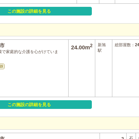
この施設の詳細を見る
新旭
総部屋数：
2
市
2
24.00m
駅
模で家庭的な介護を心がけていま
施設
この施設の詳細を見る
石
市
2