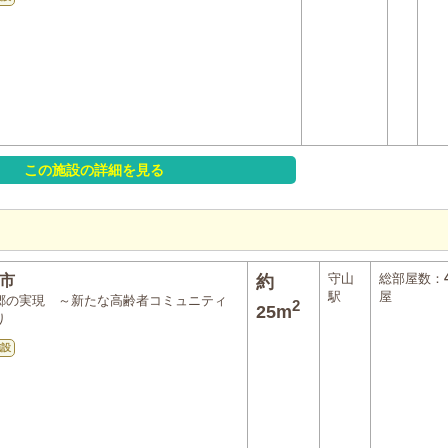
この施設の詳細を見る
守山
総部屋数：
市
約
駅
屋
郷の実現 ～新たな高齢者コミュニティ
2
25m
り
施設