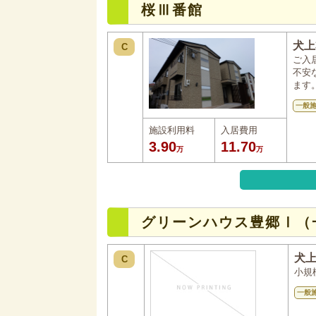
桜Ⅲ番館
犬上
C
ご入
不安
ます
一般
施設利用料
入居費用
3.90
11.70
万
万
グリーンハウス豊郷Ⅰ（
犬
C
小規
一般