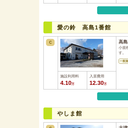
愛の鈴 高島1番館
高島
C
小規
す。
一般
施設利用料
入居費用
4.10
12.30
万
万
やしま館
大津