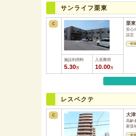
サンライフ栗東
栗東
C
安心
設定
一般
施設利用料
入居費用
5.30
10.00
万
万
レスペクテ
大津
C
高齢
家賃
一般