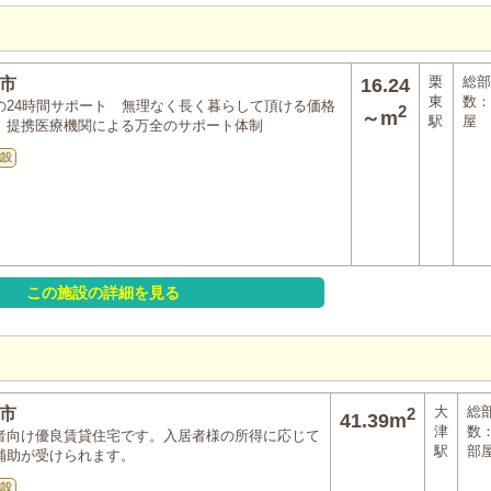
栗
総部
市
16.24
東
数：
の24時間サポート 無理なく長く暮らして頂ける価格
2
～m
駅
屋
 提携医療機関による万全のサポート体制
施設
この施設の詳細を見る
大
総
市
2
41.39m
津
数
者向け優良賃貸住宅です。入居者様の所得に応じて
駅
部
補助が受けられます。
施設