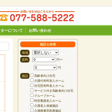
ンターについて
お問い合わせ
施設を検索
地域
賃料
円〜
円
施設
高齢者向け住宅
介護付有料老人ホーム
住宅型有料老人ホーム
サービス付き高齢者向け住宅
グループホーム
特別養護老人ホーム
介護老人保健施設
介護療養型医療施設