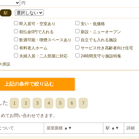
円
駅
即入居可・空室あり
安い・低価格
前払金0円で入れる
新設・ニューオープン
飲酒可能・喫煙スペースあり
自立でも入れる施設
有料老人ホーム
サービス付き高齢者向け住宅
夫婦入居・二人部屋に対応
24時間見守り施設特集
ス併設
した
1
2
3
4
5
6
7
とめてお問い合わせできます。
について
居室面積
▲
▼
駅
▲
▼
詳細