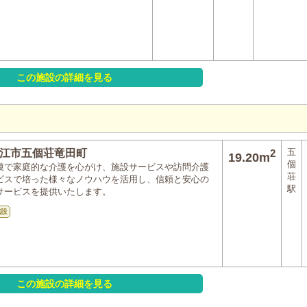
この施設の詳細を見る
五
江市五個荘竜田町
2
19.20m
個
模で家庭的な介護を心がけ、施設サービスや訪問介護
荘
ビスで培った様々なノウハウを活用し、信頼と安心の
駅
サービスを提供いたします。
施設
この施設の詳細を見る