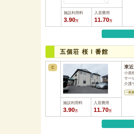
施設利用料
入居費用
3.90
11.70
万
万
五個荘 桜Ⅰ番館
東近
C
小規
サー
介護
一般
施設利用料
入居費用
3.90
11.70
万
万