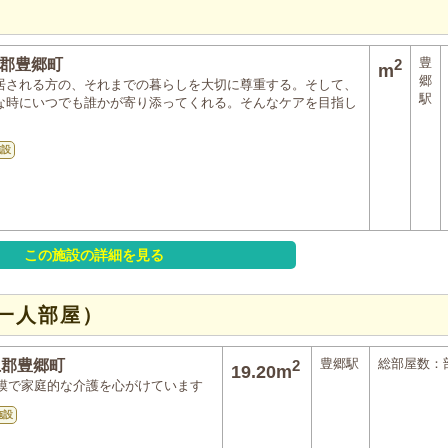
豊
郡豊郷町
2
m
郷
居される方の、それまでの暮らしを大切に尊重する。そして、
駅
な時にいつでも誰かが寄り添ってくれる。そんなケアを目指し
。
施設
この施設の詳細を見る
一人部屋）
豊郷駅
総部屋数：
上郡豊郷町
2
19.20m
模で家庭的な介護を心がけています
施設