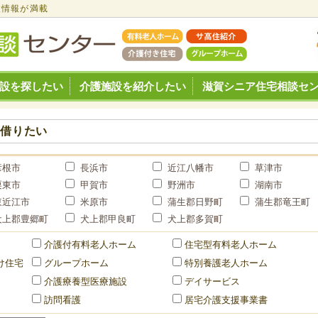
設情報が満載
設を探したい
介護施設を紹介したい
滋賀シニア住宅相談セ
・借りたい
彦根市
長浜市
近江八幡市
草津市
栗東市
甲賀市
野洲市
湖南市
東近江市
米原市
蒲生郡日野町
蒲生郡竜王町
犬上郡豊郷町
犬上郡甲良町
犬上郡多賀町
介護付有料老人ホーム
住宅型有料老人ホーム
け住宅
グループホーム
特別養護老人ホーム
介護療養型医療施設
デイサービス
訪問看護
居宅介護支援事業書