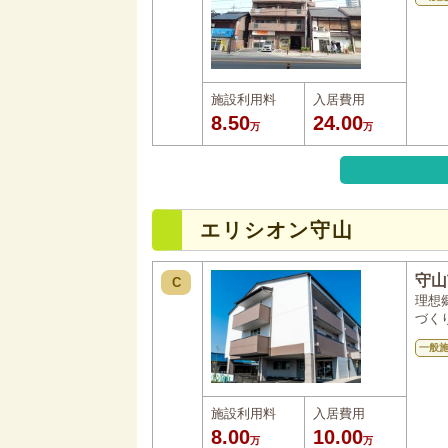
施設利用料
入居費用
8.50
24.00
万
万
エリシオン守山
守山
C
理想
づく
一般
施設利用料
入居費用
8.00
10.00
万
万