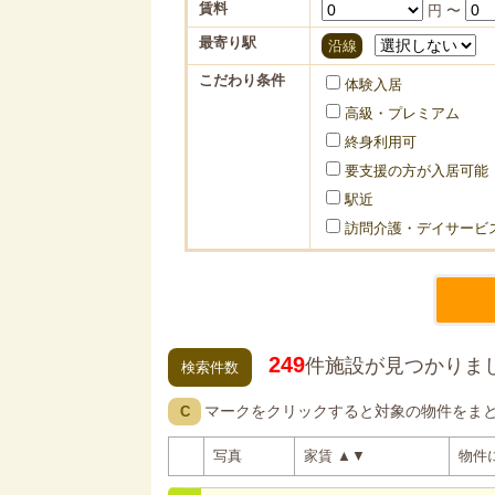
賃料
円 〜
最寄り駅
沿線
こだわり条件
体験入居
高級・プレミアム
終身利用可
要支援の方が入居可能
駅近
訪問介護・デイサービ
249
件施設が見つかりま
検索件数
マークをクリックすると対象の物件をま
C
写真
家賃
▲
▼
物件