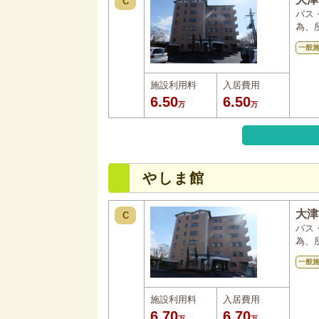
C
バス
為、
一般
施設利用料
入居費用
6.50
6.50
万
万
やしま館
大津
C
バス
為、
一般
施設利用料
入居費用
6.70
6.70
万
万