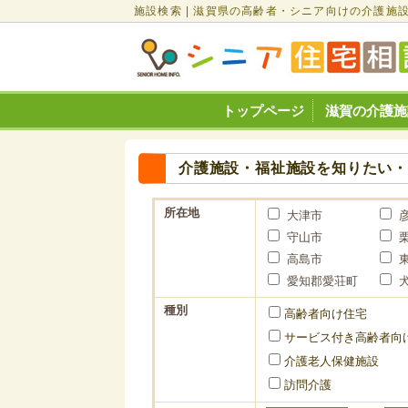
施設検索 | 滋賀県の高齢者・シニア向けの介護施
トップページ
滋賀の介護施
介護施設・福祉施設を知りたい
所在地
大津市
守山市
高島市
愛知郡愛荘町
種別
高齢者向け住宅
サービス付き高齢者向
介護老人保健施設
訪問介護