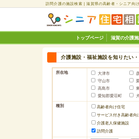
訪問介護の施設検索 | 滋賀県の高齢者・シニア向
トップページ
滋賀の介護施
介護施設・福祉施設を知りたい
所在地
大津市
守山市
高島市
愛知郡愛荘町
種別
高齢者向け住宅
サービス付き高齢者向
介護老人保健施設
訪問介護