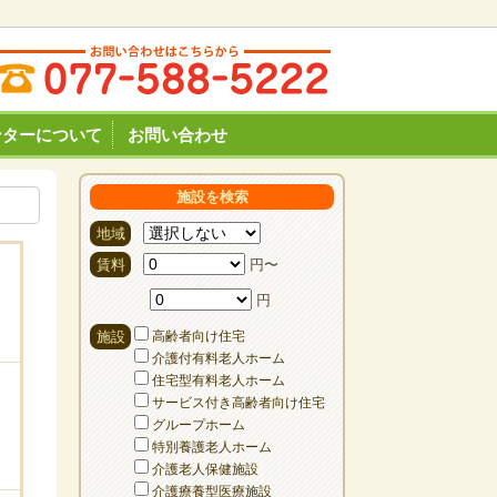
ンターについて
お問い合わせ
施設を検索
地域
賃料
円〜
円
施設
高齢者向け住宅
介護付有料老人ホーム
住宅型有料老人ホーム
サービス付き高齢者向け住宅
グループホーム
特別養護老人ホーム
介護老人保健施設
介護療養型医療施設