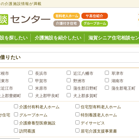
けの介護施設情報が満載
設を探したい
介護施設を紹介したい
滋賀シニア住宅相談セ
・借りたい
彦根市
長浜市
近江八幡市
草津市
栗東市
甲賀市
野洲市
湖南市
東近江市
米原市
蒲生郡日野町
蒲生郡竜王町
犬上郡豊郷町
犬上郡甲良町
犬上郡多賀町
介護付有料老人ホーム
住宅型有料老人ホーム
け住宅
グループホーム
特別養護老人ホーム
介護療養型医療施設
デイサービス
訪問看護
居宅介護支援事業書