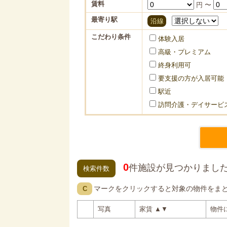
賃料
円 〜
最寄り駅
沿線
こだわり条件
体験入居
高級・プレミアム
終身利用可
要支援の方が入居可能
駅近
訪問介護・デイサービ
0
件施設が見つかりまし
検索件数
マークをクリックすると対象の物件をま
C
写真
家賃
▲
▼
物件