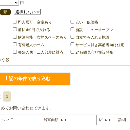
円
駅
即入居可・空室あり
安い・低価格
前払金0円で入れる
新設・ニューオープン
飲酒可能・喫煙スペースあり
自立でも入れる施設
有料老人ホーム
サービス付き高齢者向け住宅
夫婦入居・二人部屋に対応
24時間見守り施設特集
ス併設
た
1
とめてお問い合わせできます。
について
居室面積
▲
▼
駅
▲
▼
詳細