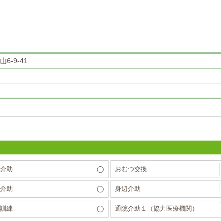
6-9-41
介助
◯
おむつ交換
介助
◯
身辺介助
訓練
◯
通院介助１（協力医療機関）