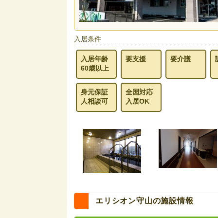
入居条件
入居年齢
要支援
要介護
60歳以上
身元保証
全国対応
人相談可
入居OK
エリシオン守山の施設情報