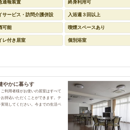
急通報装置
終身利用可
イサービス・訪問介護併設
入浴週３回以上
酒可能
喫煙スペースあり
イレ付き居室
個別浴室
健やかに暮らす
。ご利用者様がお使いの居室はすべて
をお持込いただくことができます。テ
を実現してください。今までの生活ペ