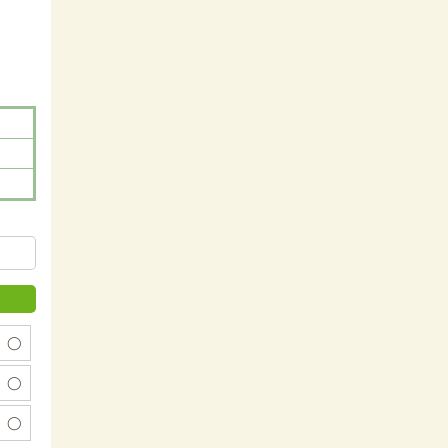
◯
◯
◯