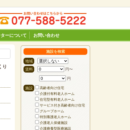
ンターについて
お問い合わせ
施設を検索
地域
くり
賃料
円〜
円
施設
高齢者向け住宅
介護付有料老人ホーム
住宅型有料老人ホーム
サービス付き高齢者向け住宅
グループホーム
特別養護老人ホーム
介護老人保健施設
介護療養型医療施設