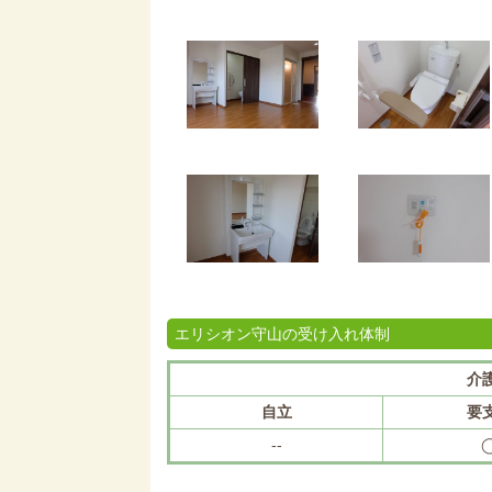
エリシオン守山の受け入れ体制
介
自立
要
--