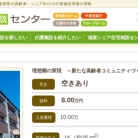
報 | 滋賀県の高齢者・シニア向けの介護施設情報が満載
設を探したい
介護施設を紹介したい
滋賀シニア住宅相談セ
理想郷の実現 ～新たな高齢者コミュニティづ
空きあり
空き
8.00
万円
賃料
10.00
万
入居費用
2）
1K（約25 m
部屋の広さ