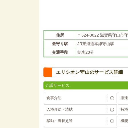
住所
〒524-0022 滋賀県守山市守山
最寄り駅
JR東海道本線守山駅
交通手段
徒歩20分
エリシオン守山のサービス詳細
介護サービス
食事介助
◯
排泄
入浴介助・清拭
◯
特浴
移動・着替え等
◯
機能