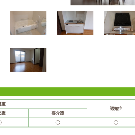
護度
認知症
支援
要介護
◯
◯
◯