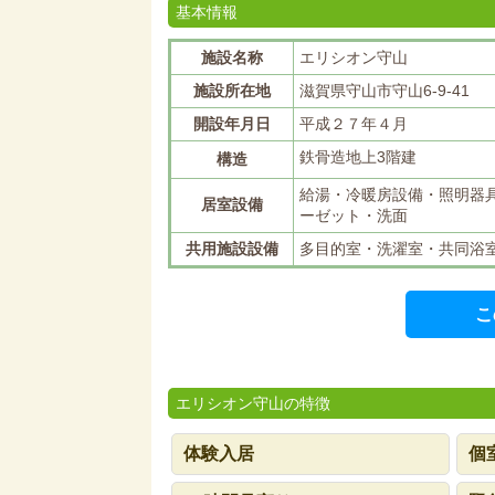
基本情報
施設名称
エリシオン守山
施設所在地
滋賀県守山市守山6-9-41
開設年月日
平成２７年４月
鉄骨造地上3階建
構造
給湯・冷暖房設備・照明器
居室設備
ーゼット・洗面
共用施設設備
多目的室・洗濯室・共同浴
こ
エリシオン守山の特徴
体験入居
個