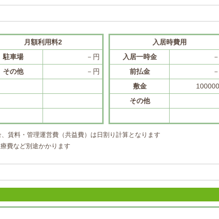
月額利用料2
入居時費用
駐車場
－円
入居一時金
その他
－円
前払金
敷金
10000
その他
合、賃料・管理運営費（共益費）は日割り計算となります
医療費など別途かかります